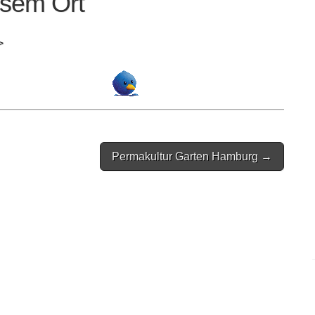
esem Ort
>
Permakultur Garten Hamburg →