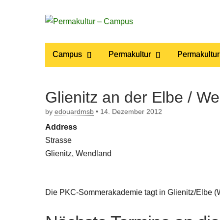
Permakultur
Main
Skip
Campus
Permakultur
Permakultur
to
menu
– Campus
content
Glienitz an der Elbe / W
by
edouardmsb
•
14. Dezember 2012
Address
Strasse
Glienitz, Wendland
Die PKC-Sommerakademie tagt in Glienitz/Elbe (