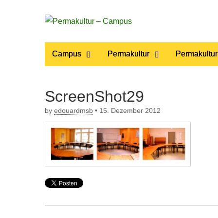
Permakultur
Main
Skip
Campus
Permakultur
Permakultur
to
menu
– Campus
content
ScreenShot29
by
edouardmsb
•
15. Dezember 2012