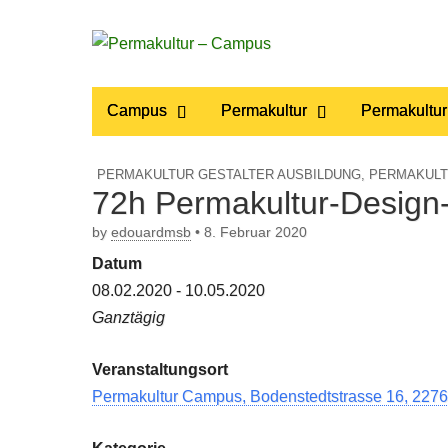
Permakultur
Main
Skip
Campus
Permakultur
Permakultur
to
menu
– Campus
content
PERMAKULTUR GESTALTER AUSBILDUNG
,
PERMAKULTU
72h Permakultur-Design-
by
edouardmsb
•
8. Februar 2020
Datum
08.02.2020 - 10.05.2020
Ganztägig
Veranstaltungsort
Permakultur Campus, Bodenstedtstrasse 16, 2276