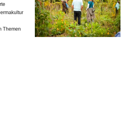
rte
Permakultur
en Themen