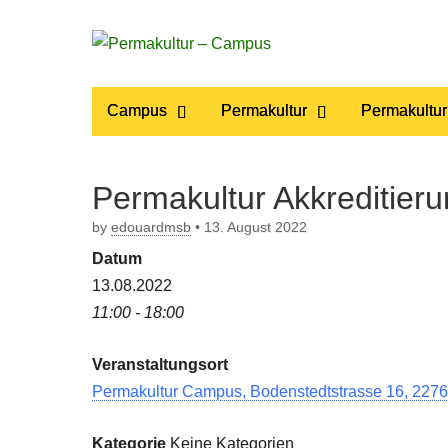
Permakultur
Main
Skip
Campus
Permakultur
Permakultur
to
menu
– Campus
content
Permakultur Akkreditier
by
edouardmsb
•
13. August 2022
Datum
13.08.2022
11:00 - 18:00
Veranstaltungsort
Permakultur Campus, Bodenstedtstrasse 16, 2276
Kategorie
Keine Kategorien