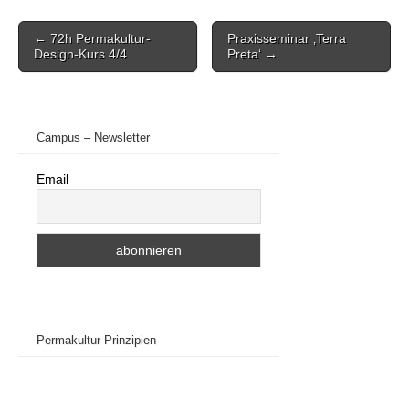
Post
← 72h Permakultur-
Praxisseminar ‚Terra
navigation
Design-Kurs 4/4
Preta‘ →
Campus – Newsletter
Email
Permakultur Prinzipien