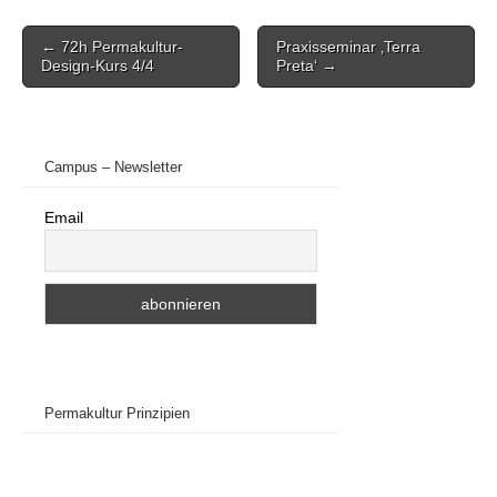
Post
← 72h Permakultur-
Praxisseminar ‚Terra
navigation
Design-Kurs 4/4
Preta‘ →
Campus – Newsletter
Email
Permakultur Prinzipien