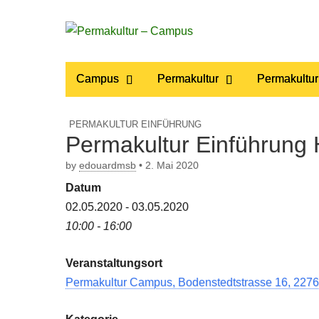
Permakultur
Main
Skip
Campus
Permakultur
Permakultur
to
menu
– Campus
content
PERMAKULTUR EINFÜHRUNG
Permakultur Einführung
by
edouardmsb
•
2. Mai 2020
Datum
02.05.2020 - 03.05.2020
10:00 - 16:00
Veranstaltungsort
Permakultur Campus, Bodenstedtstrasse 16, 2276