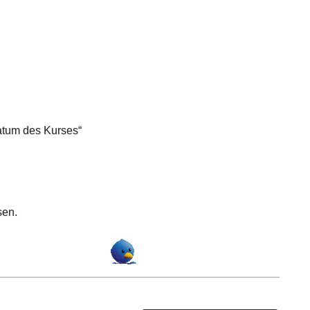
atum des Kurses“
sen.