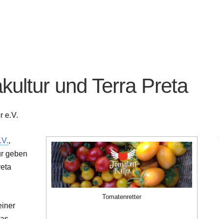
kultur und Terra Preta
r e.V.
.V.
,
ur geben
reta
Tomatenretter
einer
was