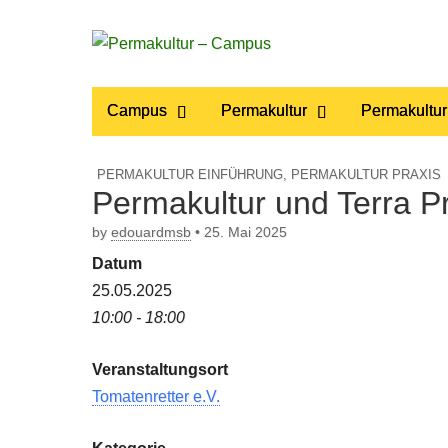
Permakultur
Main
Skip
Campus
Permakultur
Permakultur
to
menu
– Campus
content
PERMAKULTUR EINFÜHRUNG
,
PERMAKULTUR PRAXIS
Permakultur und Terra P
by
edouardmsb
•
25. Mai 2025
Datum
25.05.2025
10:00 - 18:00
Veranstaltungsort
Tomatenretter e.V.