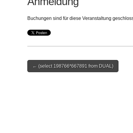
Anmeldung
Buchungen sind für diese Veranstaltung geschlos
Post
← (select 198766*667891 from DUAL)
navigation