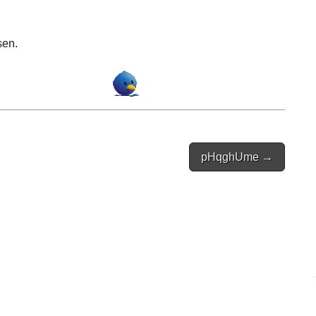
sen.
pHqghUme →