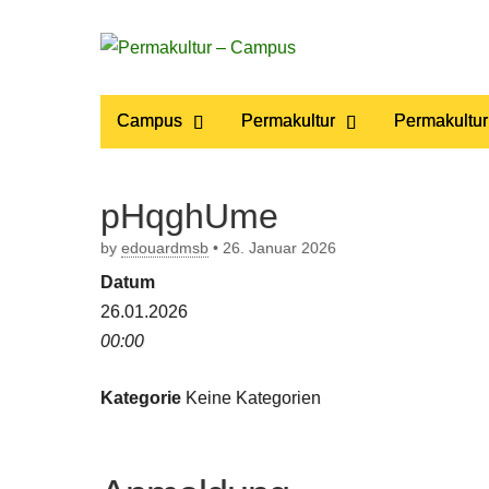
Permakultur
Main
Skip
Campus
Permakultur
Permakultur
to
menu
– Campus
content
pHqghUme
by
edouardmsb
•
26. Januar 2026
Datum
26.01.2026
00:00
Kategorie
Keine Kategorien