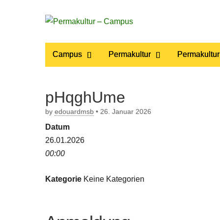
Permakultur
Main
Skip
Campus
Permakultur
Permakultur
to
menu
– Campus
content
pHqghUme
by
edouardmsb
•
26. Januar 2026
Datum
26.01.2026
00:00
Kategorie
Keine Kategorien