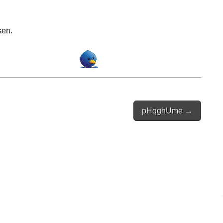
sen.
pHqghUme →