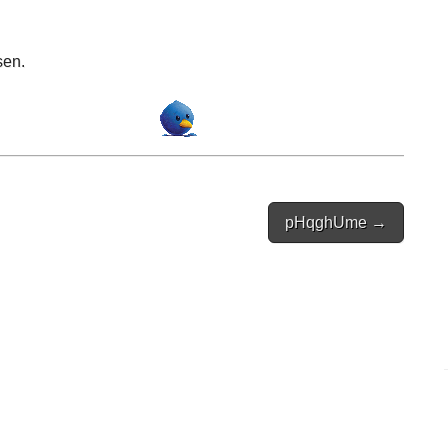
sen.
pHqghUme →