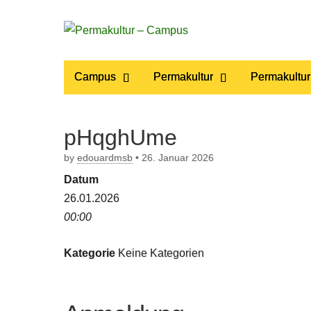
Permakultur
Main
Skip
Campus
Permakultur
Permakultur
to
menu
– Campus
content
pHqghUme
by
edouardmsb
•
26. Januar 2026
Datum
26.01.2026
00:00
Kategorie
Keine Kategorien