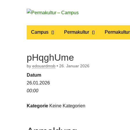
Permakultur
Main
Skip
Campus
Permakultur
Permakultur
to
menu
– Campus
content
pHqghUme
by
edouardmsb
•
26. Januar 2026
Datum
26.01.2026
00:00
Kategorie
Keine Kategorien