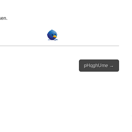
sen.
pHqghUme →