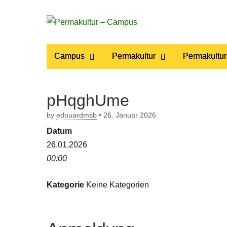
Permakultur
Main
Skip
Campus
Permakultur
Permakultur
to
menu
– Campus
content
pHqghUme
by
edouardmsb
•
26. Januar 2026
Datum
26.01.2026
00:00
Kategorie
Keine Kategorien