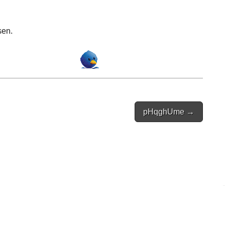
sen.
pHqghUme →