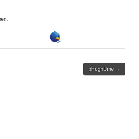
sen.
pHqghUme →