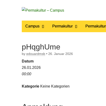
Permakultur
Main
Skip
Campus
Permakultur
Permakultur
to
menu
– Campus
content
pHqghUme
by
edouardmsb
•
26. Januar 2026
Datum
26.01.2026
00:00
Kategorie
Keine Kategorien