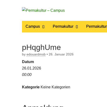
Permakultur
Main
Skip
Campus
Permakultur
Permakultur
to
menu
– Campus
content
pHqghUme
by
edouardmsb
•
26. Januar 2026
Datum
26.01.2026
00:00
Kategorie
Keine Kategorien