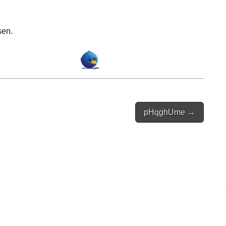
sen.
pHqghUme →