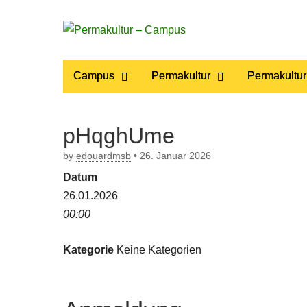
Permakultur
Main
Skip
Campus
Permakultur
Permakultur
to
menu
– Campus
content
pHqghUme
by
edouardmsb
•
26. Januar 2026
Datum
26.01.2026
00:00
Kategorie
Keine Kategorien