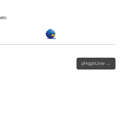
sen.
pHqghUme →