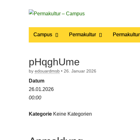
Permakultur
Main
Skip
Campus
Permakultur
Permakultur
to
menu
– Campus
content
pHqghUme
by
edouardmsb
•
26. Januar 2026
Datum
26.01.2026
00:00
Kategorie
Keine Kategorien