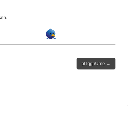
sen.
pHqghUme →