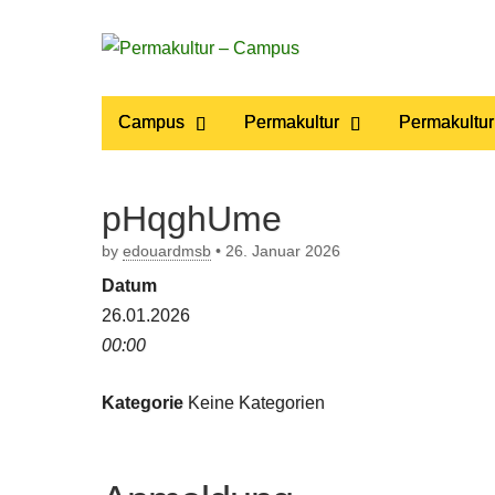
Permakultur
Main
Skip
Campus
Permakultur
Permakultur
to
menu
– Campus
content
pHqghUme
by
edouardmsb
•
26. Januar 2026
Datum
26.01.2026
00:00
Kategorie
Keine Kategorien