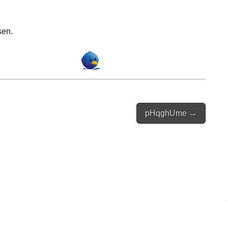
sen.
pHqghUme →