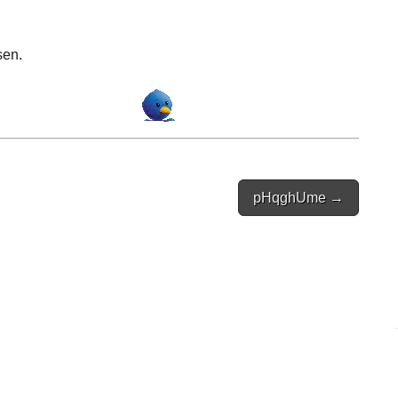
sen.
pHqghUme →