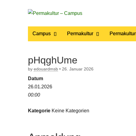
Permakultur
Main
Skip
Campus
Permakultur
Permakultur
to
menu
– Campus
content
pHqghUme
by
edouardmsb
•
26. Januar 2026
Datum
26.01.2026
00:00
Kategorie
Keine Kategorien