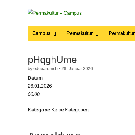
Permakultur
Main
Skip
Campus
Permakultur
Permakultur
to
menu
– Campus
content
pHqghUme
by
edouardmsb
•
26. Januar 2026
Datum
26.01.2026
00:00
Kategorie
Keine Kategorien