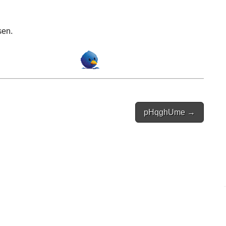
sen.
pHqghUme →