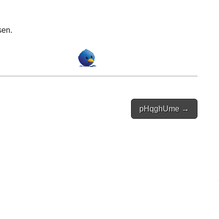
sen.
pHqghUme →