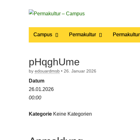
Permakultur
Main
Skip
Campus
Permakultur
Permakultur
to
menu
– Campus
content
pHqghUme
by
edouardmsb
•
26. Januar 2026
Datum
26.01.2026
00:00
Kategorie
Keine Kategorien