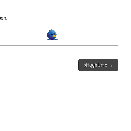
sen.
pHqghUme →