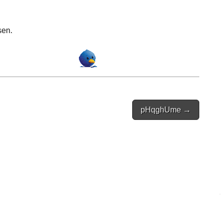
sen.
pHqghUme →