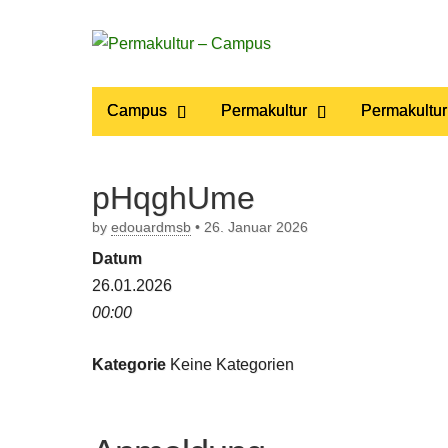
Permakultur
Main
Skip
Campus
Permakultur
Permakultur
to
menu
– Campus
content
pHqghUme
by
edouardmsb
•
26. Januar 2026
Datum
26.01.2026
00:00
Kategorie
Keine Kategorien