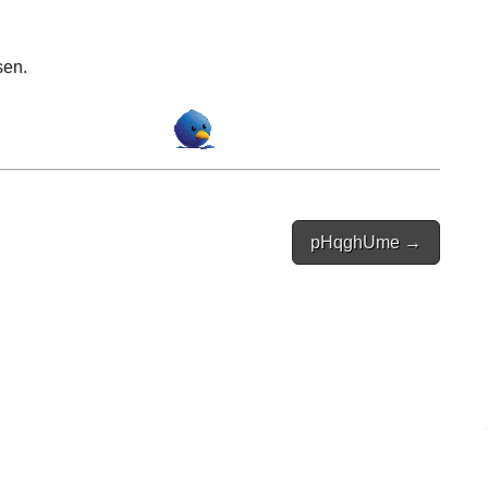
sen.
pHqghUme →