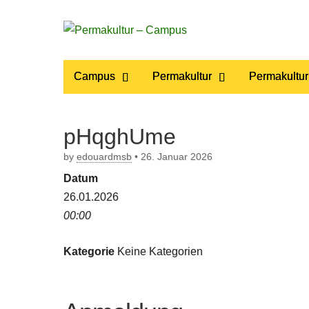
Permakultur
Main
Skip
Campus
Permakultur
Permakultur
to
menu
– Campus
content
pHqghUme
by
edouardmsb
•
26. Januar 2026
Datum
26.01.2026
00:00
Kategorie
Keine Kategorien