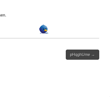
sen.
pHqghUme →