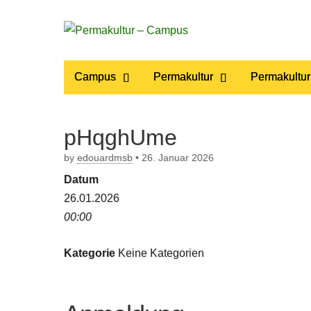
Permakultur
Main
Skip
Campus
Permakultur
Permakultur
to
menu
– Campus
content
pHqghUme
by
edouardmsb
•
26. Januar 2026
Datum
26.01.2026
00:00
Kategorie
Keine Kategorien