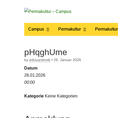
Permakultur
Main
Skip
Campus
Permakultur
Permakultur
to
menu
– Campus
content
pHqghUme
by
edouardmsb
•
26. Januar 2026
Datum
26.01.2026
00:00
Kategorie
Keine Kategorien