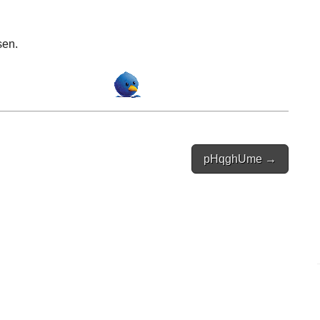
sen.
pHqghUme →