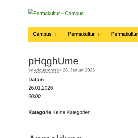
Permakultur
Main
Skip
Campus
Permakultur
Permakultur
to
menu
– Campus
content
pHqghUme
by
edouardmsb
•
26. Januar 2026
Datum
26.01.2026
00:00
Kategorie
Keine Kategorien