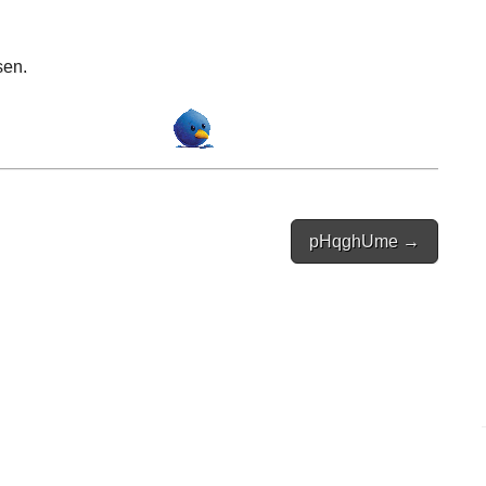
sen.
pHqghUme →