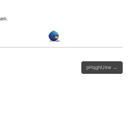
sen.
pHqghUme →