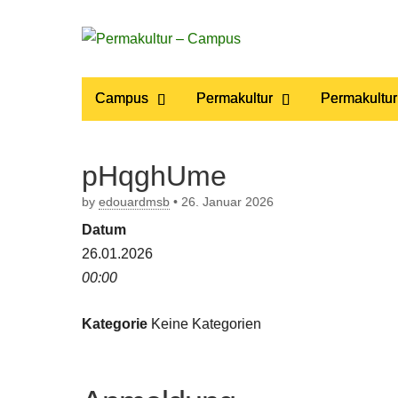
Permakultur
Main
Skip
Campus
Permakultur
Permakultur
to
menu
– Campus
content
pHqghUme
by
edouardmsb
•
26. Januar 2026
Datum
26.01.2026
00:00
Kategorie
Keine Kategorien