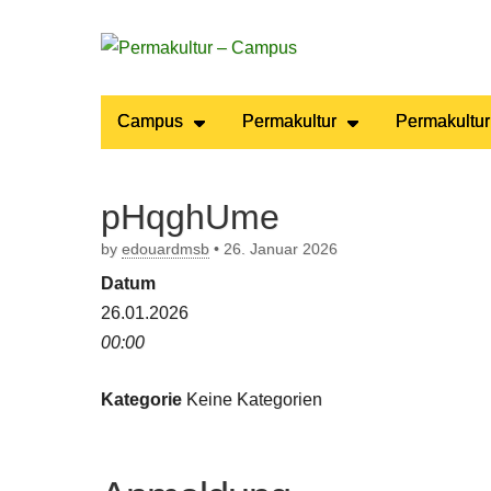
Permakultur
Main
Skip
Campus
Permakultur
Permakultur
to
menu
– Campus
content
pHqghUme
by
edouardmsb
•
26. Januar 2026
Datum
26.01.2026
00:00
Kategorie
Keine Kategorien