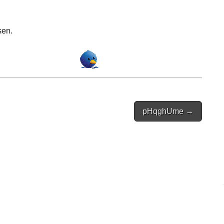
sen.
pHqghUme →