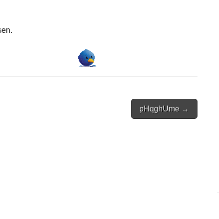
sen.
pHqghUme →