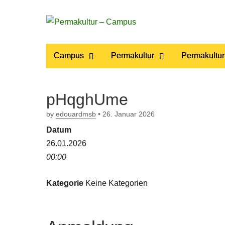
Permakultur
Main
Skip
Campus
Permakultur
Permakultur
to
menu
– Campus
content
pHqghUme
by
edouardmsb
•
26. Januar 2026
Datum
26.01.2026
00:00
Kategorie
Keine Kategorien