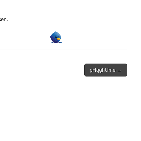
sen.
pHqghUme →