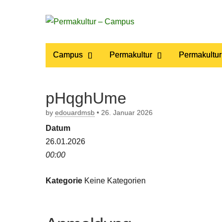
Permakultur
Main
Skip
Campus
Permakultur
Permakultur
to
menu
– Campus
content
pHqghUme
by
edouardmsb
•
26. Januar 2026
Datum
26.01.2026
00:00
Kategorie
Keine Kategorien