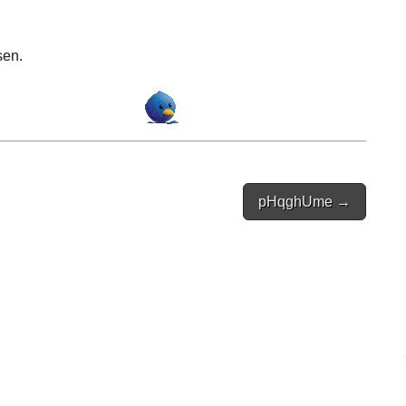
sen.
pHqghUme →