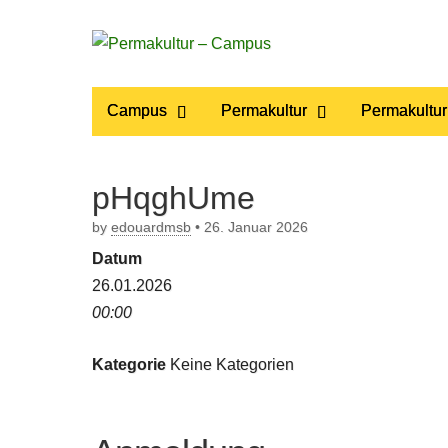
Permakultur
Main
Skip
Campus
Permakultur
Permakultur
to
menu
– Campus
content
pHqghUme
by
edouardmsb
•
26. Januar 2026
Datum
26.01.2026
00:00
Kategorie
Keine Kategorien