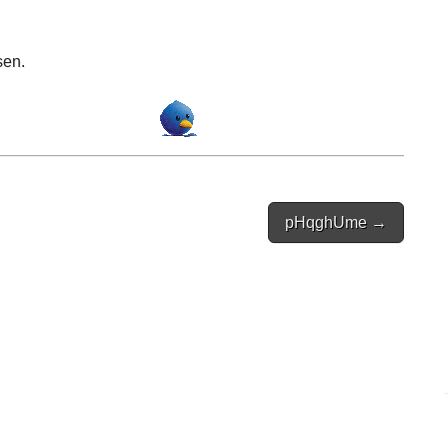
sen.
pHqghUme →