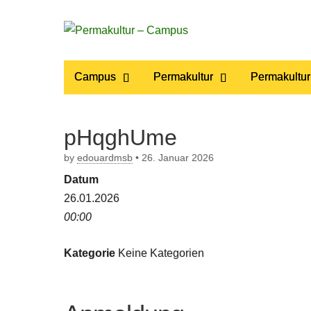
Permakultur
Main
Skip
Campus
Permakultur
Permakultur
to
menu
– Campus
content
pHqghUme
by
edouardmsb
•
26. Januar 2026
Datum
26.01.2026
00:00
Kategorie
Keine Kategorien