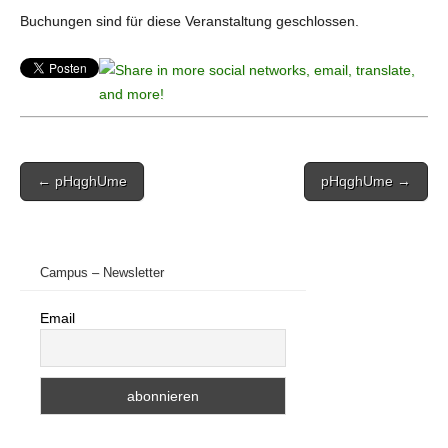
Buchungen sind für diese Veranstaltung geschlossen.
Post
← pHqghUme
pHqghUme →
navigation
Campus – Newsletter
Email