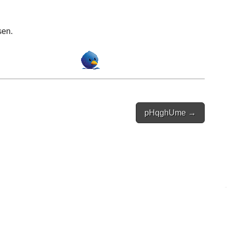
sen.
pHqghUme →