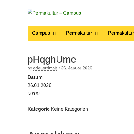
Permakultur
Main
Skip
Campus
Permakultur
Permakultur
to
menu
– Campus
content
pHqghUme
by
edouardmsb
•
26. Januar 2026
Datum
26.01.2026
00:00
Kategorie
Keine Kategorien