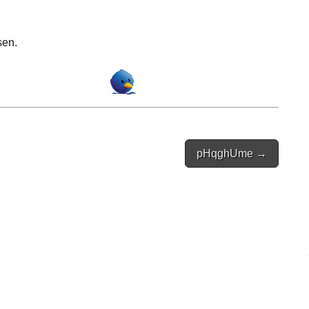
sen.
pHqghUme →