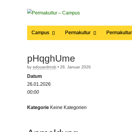
Permakultur
Main
Skip
Campus
Permakultur
Permakultur
to
menu
– Campus
content
pHqghUme
by
edouardmsb
•
26. Januar 2026
Datum
26.01.2026
00:00
Kategorie
Keine Kategorien