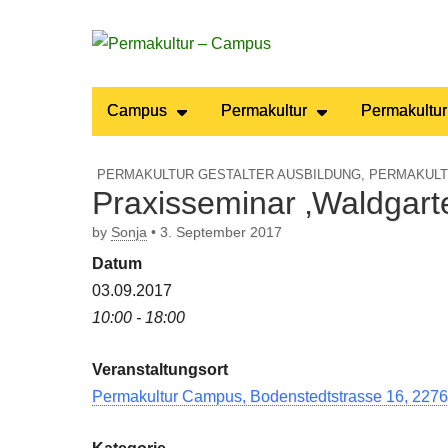
Permakultur
Main
Skip
Campus
Permakultur
Permakultur
to
menu
– Campus
content
PERMAKULTUR GESTALTER AUSBILDUNG
,
PERMAKULT
Praxisseminar ‚Waldgart
by
Sonja
•
3. September 2017
Datum
03.09.2017
10:00 - 18:00
Veranstaltungsort
Permakultur Campus, Bodenstedtstrasse 16, 2276