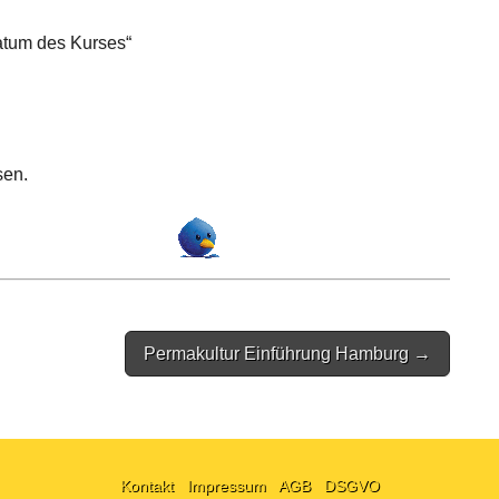
atum des Kurses“
sen.
Permakultur Einführung Hamburg →
Kontakt
Impressum
AGB
DSGVO