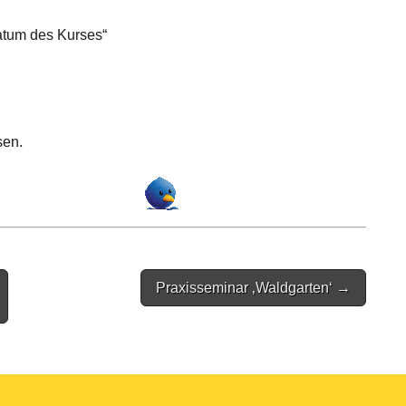
atum des Kurses“
sen.
Praxisseminar ‚Waldgarten‘ →