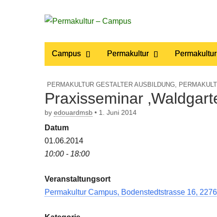
Permakultur
Main
Skip
Campus
Permakultur
Permakultur
to
menu
– Campus
content
PERMAKULTUR GESTALTER AUSBILDUNG
,
PERMAKULT
Praxisseminar ‚Waldgart
by
edouardmsb
•
1. Juni 2014
Datum
01.06.2014
10:00 - 18:00
Veranstaltungsort
Permakultur Campus, Bodenstedtstrasse 16, 2276