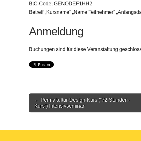
BIC-Code: GENODEF1HH2
Betreff „Kursname“ „Name Teilnehmer“ „Anfangsd
Anmeldung
Buchungen sind für diese Veranstaltung geschlos
Post
← Permakultur-Design-Kurs (“72-Stunden-
navigation
Kurs”) Intensivseminar