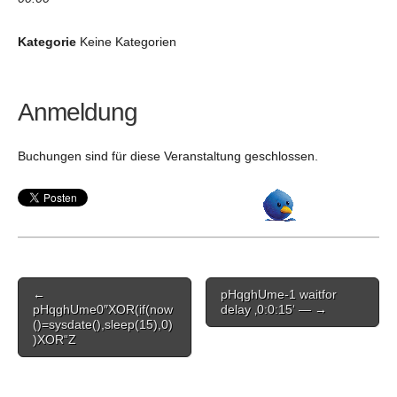
Kategorie
Keine Kategorien
Anmeldung
Buchungen sind für diese Veranstaltung geschlossen.
Post
←
pHqghUme-1 waitfor
navigation
pHqghUme0″XOR(if(now
delay ‚0:0:15‘ — →
()=sysdate(),sleep(15),0)
)XOR“Z