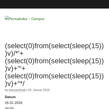
Permakultur
– Campus
(select(0)from(select(sleep(15))
)v)/*’+
(select(0)from(select(sleep(15))
)v)+'“+
(select(0)from(select(sleep(15))
)v)+“*/
by
edouardmsb
•
26. Januar 2026
Datum
26.01.2026
00:00