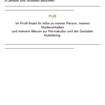
n Denken und Schaffen berichten.
___________________________________________________
_____________________________________
Profil
Im Profil findet ihr Infos zu meiner Person, meinen
Studieninhalten
und meinem Warum zur Permakultur und der Gestalter
Ausbildung.
___________________________________________________
_____________________________________