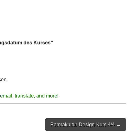
angsdatum des Kurses“
sen.
Permakultur-Design-Kurs 4/4 →