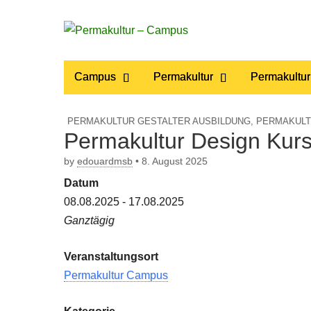
Permakultur
Main
Skip
Campus
Permakultur
Permakultur
to
menu
– Campus
content
PERMAKULTUR GESTALTER AUSBILDUNG
,
PERMAKULTU
Permakultur Design Kur
by
edouardmsb
•
8. August 2025
Datum
08.08.2025 - 17.08.2025
Ganztägig
Veranstaltungsort
Permakultur Campus