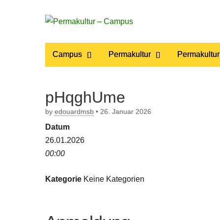
Permakultur
Main
Skip
Campus
Permakultur
Permakultur
to
menu
– Campus
content
pHqghUme
by
edouardmsb
•
26. Januar 2026
Datum
26.01.2026
00:00
Kategorie
Keine Kategorien