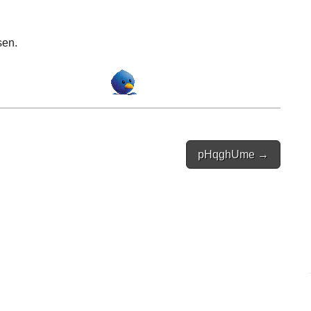
sen.
pHqghUme →