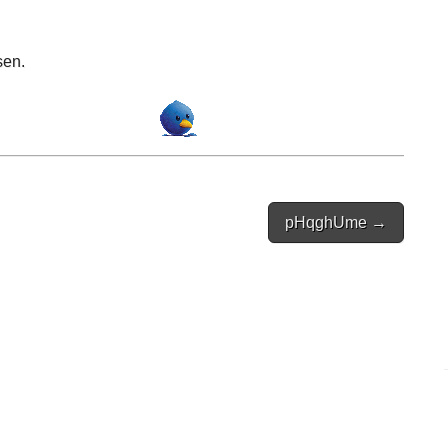
sen.
pHqghUme →