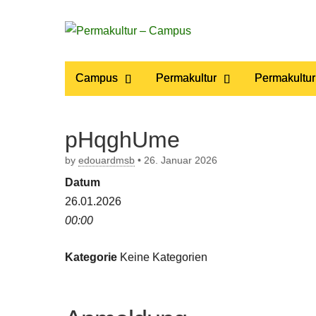
Permakultur
Main
Skip
Campus
Permakultur
Permakultur
to
menu
– Campus
content
pHqghUme
by
edouardmsb
•
26. Januar 2026
Datum
26.01.2026
00:00
Kategorie
Keine Kategorien