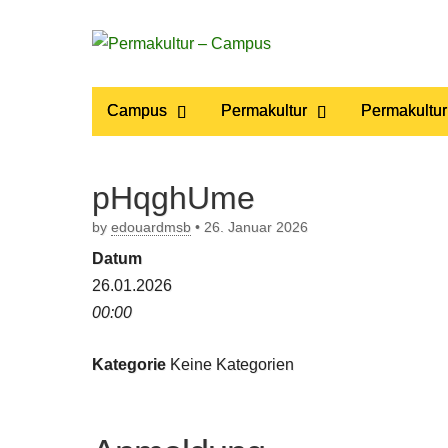
Permakultur
Main
Skip
Campus
Permakultur
Permakultur
to
menu
– Campus
content
pHqghUme
by
edouardmsb
•
26. Januar 2026
Datum
26.01.2026
00:00
Kategorie
Keine Kategorien