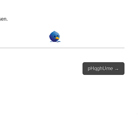
sen.
pHqghUme →