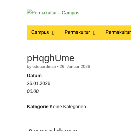
Permakultur
Main
Skip
Campus
Permakultur
Permakultur
to
menu
– Campus
content
pHqghUme
by
edouardmsb
•
26. Januar 2026
Datum
26.01.2026
00:00
Kategorie
Keine Kategorien