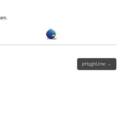
sen.
pHqghUme →