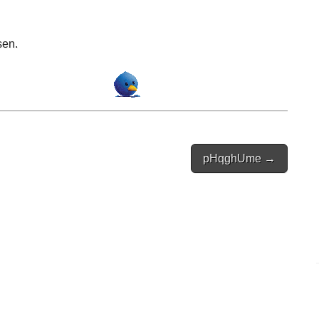
sen.
pHqghUme →