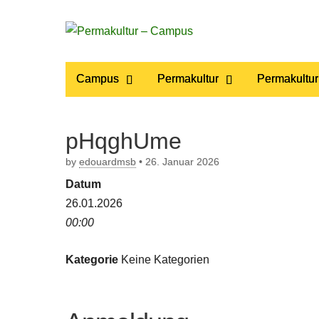
Permakultur
Main
Skip
Campus
Permakultur
Permakultur
to
menu
– Campus
content
pHqghUme
by
edouardmsb
•
26. Januar 2026
Datum
26.01.2026
00:00
Kategorie
Keine Kategorien