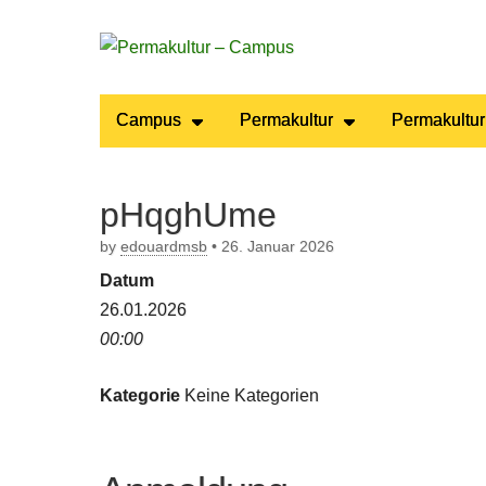
Permakultur
Main
Skip
Campus
Permakultur
Permakultur
to
menu
– Campus
content
pHqghUme
by
edouardmsb
•
26. Januar 2026
Datum
26.01.2026
00:00
Kategorie
Keine Kategorien