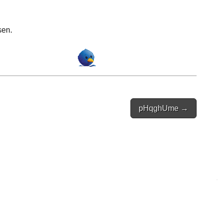
sen.
pHqghUme →