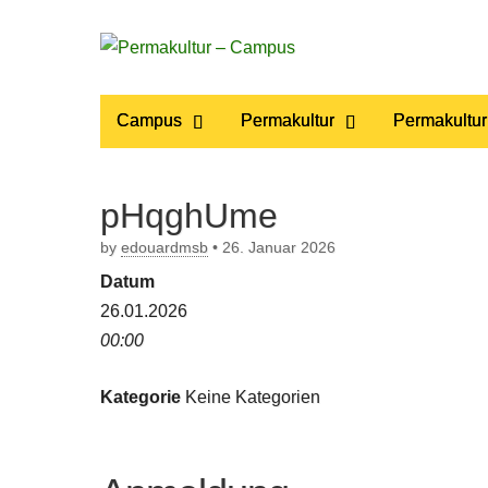
Permakultur
Main
Skip
Campus
Permakultur
Permakultur
to
menu
– Campus
content
pHqghUme
by
edouardmsb
•
26. Januar 2026
Datum
26.01.2026
00:00
Kategorie
Keine Kategorien