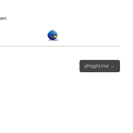
sen.
pHqghUme →