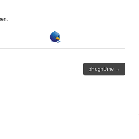
sen.
pHqghUme →