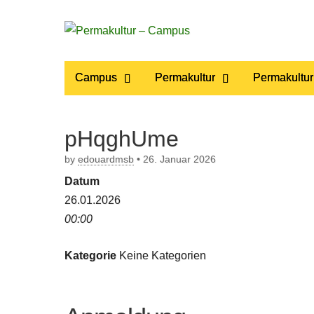
Permakultur
Main
Skip
Campus
Permakultur
Permakultur
to
menu
– Campus
content
pHqghUme
by
edouardmsb
•
26. Januar 2026
Datum
26.01.2026
00:00
Kategorie
Keine Kategorien