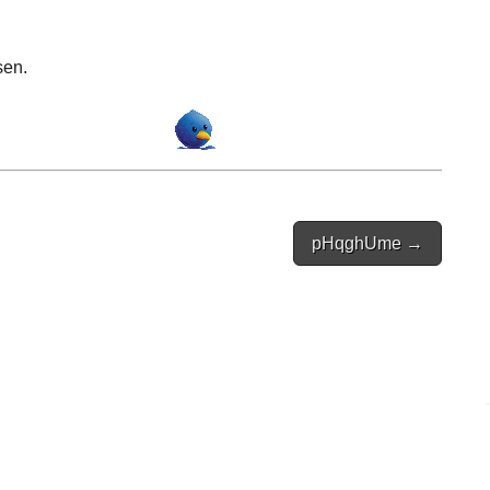
sen.
pHqghUme →