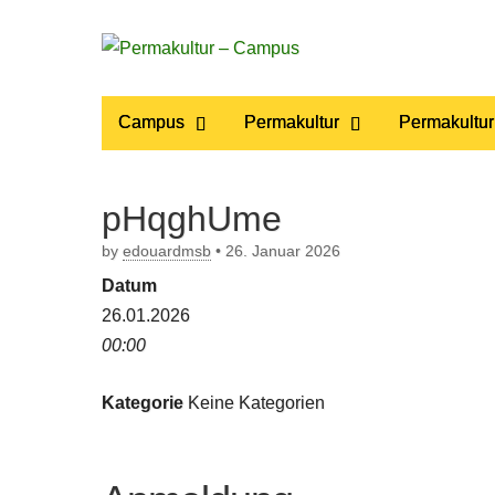
Permakultur
Main
Skip
Campus
Permakultur
Permakultur
to
menu
– Campus
content
pHqghUme
by
edouardmsb
•
26. Januar 2026
Datum
26.01.2026
00:00
Kategorie
Keine Kategorien